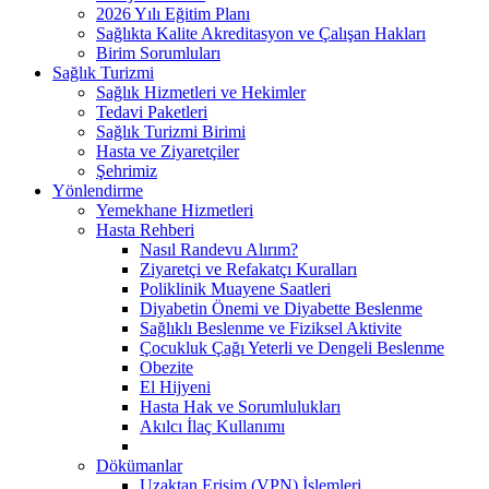
2026 Yılı Eğitim Planı
Sağlıkta Kalite Akreditasyon ve Çalışan Hakları
Birim Sorumluları
Sağlık Turizmi
Sağlık Hizmetleri ve Hekimler
Tedavi Paketleri
Sağlık Turizmi Birimi
Hasta ve Ziyaretçiler
Şehrimiz
Yönlendirme
Yemekhane Hizmetleri
Hasta Rehberi
Nasıl Randevu Alırım?
Ziyaretçi ve Refakatçı Kuralları
Poliklinik Muayene Saatleri
Diyabetin Önemi ve Diyabette Beslenme
Sağlıklı Beslenme ve Fiziksel Aktivite
Çocukluk Çağı Yeterli ve Dengeli Beslenme
Obezite
El Hijyeni
Hasta Hak ve Sorumlulukları
Akılcı İlaç Kullanımı
Dökümanlar
Uzaktan Erişim (VPN) İşlemleri