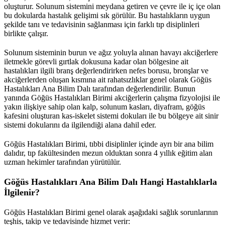
oluşturur. Solunum sistemini meydana getiren ve çevre ile iç içe olan
bu dokularda hastalık gelişimi sık görülür. Bu hastalıkların uygun
şekilde tanı ve tedavisinin sağlanması için farklı tıp disiplinleri
birlikte çalışır.
Solunum sisteminin burun ve ağız yoluyla alınan havayı akciğerlere
iletmekle görevli gırtlak dokusuna kadar olan bölgesine ait
hastalıkları ilgili branş değerlendirirken nefes borusu, bronşlar ve
akciğerlerden oluşan kısmına ait rahatsızlıklar genel olarak Göğüs
Hastalıkları Ana Bilim Dalı tarafından değerlendirilir. Bunun
yanında Göğüs Hastalıkları Birimi akciğerlerin çalışma fizyolojisi ile
yakın ilişkiye sahip olan kalp, solunum kasları, diyafram, göğüs
kafesini oluşturan kas-iskelet sistemi dokuları ile bu bölgeye ait sinir
sistemi dokularını da ilgilendiği alana dahil eder.
Göğüs Hastalıkları Birimi, tıbbi disiplinler içinde ayrı bir ana bilim
dalıdır, tıp fakültesinden mezun olduktan sonra 4 yıllık eğitim alan
uzman hekimler tarafından yürütülür.
Göğüs Hastalıkları Ana Bilim Dalı Hangi Hastalıklarla
İlgilenir?
Göğüs Hastalıkları Birimi genel olarak aşağıdaki sağlık sorunlarının
teşhis, takip ve tedavisinde hizmet verir: