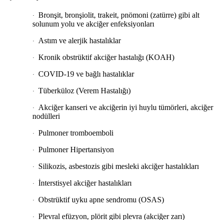
Bronşit, bronşiolit, trakeit, pnömoni (zatürre) gibi alt
·
solunum yolu ve akciğer enfeksiyonları
Astım ve alerjik hastalıklar
·
Kronik obstrüktif akciğer hastalığı (KOAH)
·
COVID-19 ve bağlı hastalıklar
·
Tüberküloz (Verem Hastalığı)
·
Akciğer kanseri ve akciğerin iyi huylu tümörleri, akciğer
·
nodülleri
Pulmoner tromboemboli
·
Pulmoner Hipertansiyon
·
Silikozis, asbestozis gibi mesleki akciğer hastalıkları
·
İnterstisyel akciğer hastalıkları
·
Obstrüktif uyku apne sendromu (OSAS)
·
Plevral efüzyon, plörit gibi plevra (akciğer zarı)
·