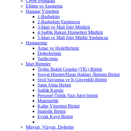
Çevre Politikası
Eğitim ve Araştırma
Hastane Yönetimi
1-Başhekim
2-Başhekim Yardımcısı
3-İdari ve Mali İşler Müdürü
4-Sağlık Bakım Hizmetleri Müdürü
5-İdari ve Mali İşler Müdür Yardımcısı
Hastanemiz
Amaç ve Hedeflerimiz
Değerlerimiz
Tarihçemiz
İdari Birimler
Teşhis İlişkili Gruplar (TİG) Birimi
Sosyal Hizmet/Hasta Hakları /İletişim Birimi
Sivil Savunma ve İş Güvenliği Birimi
Satın Alma Birimi
Sağlık Kurulu
Personel Özlük-Yazı İşleri birimi
Mutemetlik
Kalite Yönetimi Birimi
İstatistik Birimi
Evrak Kayıt Birimi
Misyon, Vizyon, Değerler