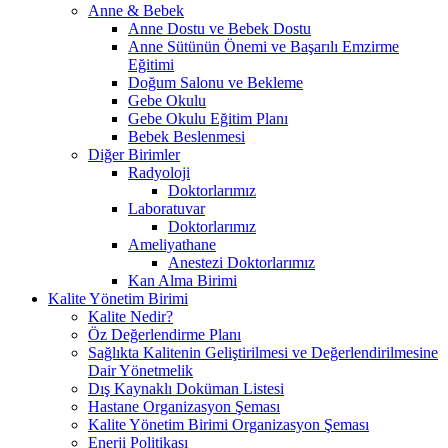
Anne & Bebek
Anne Dostu ve Bebek Dostu
Anne Sütünün Önemi ve Başarılı Emzirme
Eğitimi
Doğum Salonu ve Bekleme
Gebe Okulu
Gebe Okulu Eğitim Planı
Bebek Beslenmesi
Diğer Birimler
Radyoloji
Doktorlarımız
Laboratuvar
Doktorlarımız
Ameliyathane
Anestezi Doktorlarımız
Kan Alma Birimi
Kalite Yönetim Birimi
Kalite Nedir?
Öz Değerlendirme Planı
Sağlıkta Kalitenin Geliştirilmesi ve Değerlendirilmesine
Dair Yönetmelik
Dış Kaynaklı Doküman Listesi
Hastane Organizasyon Şeması
Kalite Yönetim Birimi Organizasyon Şeması
Enerji Politikası