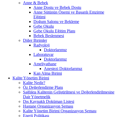
Anne & Bebek
Anne Dostu ve Bebek Dostu
Anne Sütünün Önemi ve Başarılı Emzirme
Eğitimi
Doğum Salonu ve Bekleme
Gebe Okulu
Gebe Okulu Eğitim Planı
Bebek Beslenmesi
Diğer Birimler
Radyoloji
Doktorlarımız
Laboratuvar
Doktorlarımız
Ameliyathane
Anestezi Doktorlarımız
Kan Alma Birimi
Kalite Yönetim Birimi
Kalite Nedir?
Öz Değerlendirme Planı
Sağlıkta Kalitenin Geliştirilmesi ve Değerlendirilmesine
Dair Yönetmelik
Dış Kaynaklı Doküman Listesi
Hastane Organizasyon Şeması
Kalite Yönetim Birimi Organizasyon Şeması
Enerji Politikası