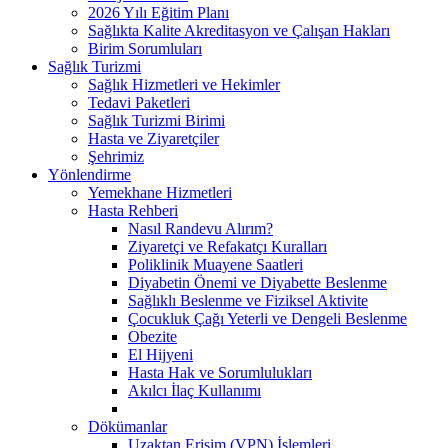
2026 Yılı Eğitim Planı
Sağlıkta Kalite Akreditasyon ve Çalışan Hakları
Birim Sorumluları
Sağlık Turizmi
Sağlık Hizmetleri ve Hekimler
Tedavi Paketleri
Sağlık Turizmi Birimi
Hasta ve Ziyaretçiler
Şehrimiz
Yönlendirme
Yemekhane Hizmetleri
Hasta Rehberi
Nasıl Randevu Alırım?
Ziyaretçi ve Refakatçı Kuralları
Poliklinik Muayene Saatleri
Diyabetin Önemi ve Diyabette Beslenme
Sağlıklı Beslenme ve Fiziksel Aktivite
Çocukluk Çağı Yeterli ve Dengeli Beslenme
Obezite
El Hijyeni
Hasta Hak ve Sorumlulukları
Akılcı İlaç Kullanımı
Dökümanlar
Uzaktan Erişim (VPN) İşlemleri