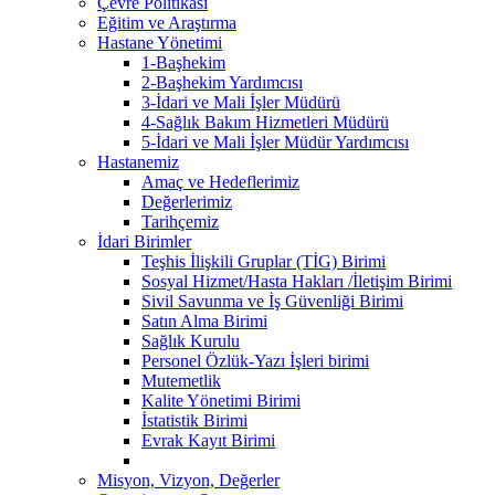
Çevre Politikası
Eğitim ve Araştırma
Hastane Yönetimi
1-Başhekim
2-Başhekim Yardımcısı
3-İdari ve Mali İşler Müdürü
4-Sağlık Bakım Hizmetleri Müdürü
5-İdari ve Mali İşler Müdür Yardımcısı
Hastanemiz
Amaç ve Hedeflerimiz
Değerlerimiz
Tarihçemiz
İdari Birimler
Teşhis İlişkili Gruplar (TİG) Birimi
Sosyal Hizmet/Hasta Hakları /İletişim Birimi
Sivil Savunma ve İş Güvenliği Birimi
Satın Alma Birimi
Sağlık Kurulu
Personel Özlük-Yazı İşleri birimi
Mutemetlik
Kalite Yönetimi Birimi
İstatistik Birimi
Evrak Kayıt Birimi
Misyon, Vizyon, Değerler