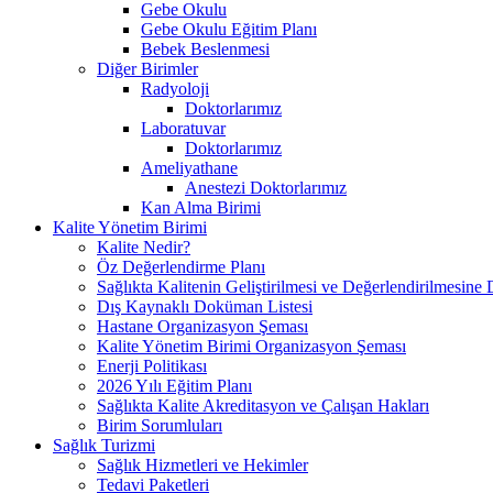
Gebe Okulu
Gebe Okulu Eğitim Planı
Bebek Beslenmesi
Diğer Birimler
Radyoloji
Doktorlarımız
Laboratuvar
Doktorlarımız
Ameliyathane
Anestezi Doktorlarımız
Kan Alma Birimi
Kalite Yönetim Birimi
Kalite Nedir?
Öz Değerlendirme Planı
Sağlıkta Kalitenin Geliştirilmesi ve Değerlendirilmesine
Dış Kaynaklı Doküman Listesi
Hastane Organizasyon Şeması
Kalite Yönetim Birimi Organizasyon Şeması
Enerji Politikası
2026 Yılı Eğitim Planı
Sağlıkta Kalite Akreditasyon ve Çalışan Hakları
Birim Sorumluları
Sağlık Turizmi
Sağlık Hizmetleri ve Hekimler
Tedavi Paketleri