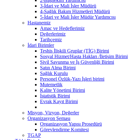
2-Başhekim Yardımcısı
3-İdari ve Mali İşler Müdürü
4-Sağlık Bakım Hizmetleri Müdürü
5-İdari ve Mali İşler Müdür Yardımcısı
Hastanemiz
Amaç ve Hedeflerimiz
Değerlerimiz
Tarihçemiz
İdari Birimler
Teşhis İlişkili Gruplar (TİG) Birimi
Sosyal Hizmet/Hasta Hakları /İletişim Birimi
Sivil Savunma ve İş Güvenliği Birimi
Satın Alma Birimi
Sağlık Kurulu
Personel Özlük-Yazı İşleri birimi
Mutemetlik
Kalite Yönetimi Birimi
İstatistik Birimi
Evrak Kayıt Birimi
Misyon, Vizyon, Değerler
Organizasyon Şeması
Organizasyon Yapısı Prosedürü
Görevlendirme Komitesi
TGAP