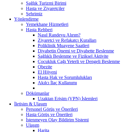
Sağlık Turizmi Birimi
Hasta ve Ziyaretçiler
Şehrimiz
Yönlendirme
Yemekhane Hizmetleri
Hasta Rehberi
Nasıl Randevu Alırım?
Ziyaretçi ve Refakatçı Kuralları
Poliklinik Muayene Saatleri
Diyabetin Önemi ve Diyabette Beslenme
Sağlıklı Beslenme ve Fiziksel Aktivite
Çocukluk Çağı Yeterli ve Dengeli Beslenme
Obezite
El Hijyeni
Hasta Hak ve Sorumlulukları
Akılcı İlaç Kullanımı
Dökümanlar
Uzaktan Erişim (VPN) İşlemleri
İletişim & Ulaşım
Personel Görüş ve Önerileri
Hasta Görüş ve Önerileri
İstenmeyen Olay Bildirim Sistemi
Ulaşım
Harita