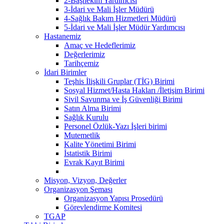
2-Başhekim Yardımcısı
3-İdari ve Mali İşler Müdürü
4-Sağlık Bakım Hizmetleri Müdürü
5-İdari ve Mali İşler Müdür Yardımcısı
Hastanemiz
Amaç ve Hedeflerimiz
Değerlerimiz
Tarihçemiz
İdari Birimler
Teşhis İlişkili Gruplar (TİG) Birimi
Sosyal Hizmet/Hasta Hakları /İletişim Birimi
Sivil Savunma ve İş Güvenliği Birimi
Satın Alma Birimi
Sağlık Kurulu
Personel Özlük-Yazı İşleri birimi
Mutemetlik
Kalite Yönetimi Birimi
İstatistik Birimi
Evrak Kayıt Birimi
Misyon, Vizyon, Değerler
Organizasyon Şeması
Organizasyon Yapısı Prosedürü
Görevlendirme Komitesi
TGAP