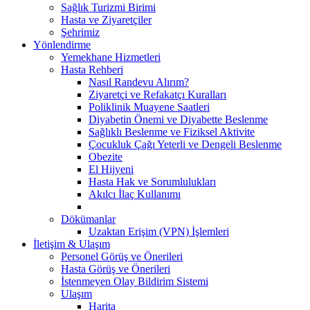
Sağlık Turizmi Birimi
Hasta ve Ziyaretçiler
Şehrimiz
Yönlendirme
Yemekhane Hizmetleri
Hasta Rehberi
Nasıl Randevu Alırım?
Ziyaretçi ve Refakatçı Kuralları
Poliklinik Muayene Saatleri
Diyabetin Önemi ve Diyabette Beslenme
Sağlıklı Beslenme ve Fiziksel Aktivite
Çocukluk Çağı Yeterli ve Dengeli Beslenme
Obezite
El Hijyeni
Hasta Hak ve Sorumlulukları
Akılcı İlaç Kullanımı
Dökümanlar
Uzaktan Erişim (VPN) İşlemleri
İletişim & Ulaşım
Personel Görüş ve Önerileri
Hasta Görüş ve Önerileri
İstenmeyen Olay Bildirim Sistemi
Ulaşım
Harita