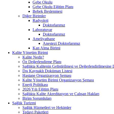
Gebe Okulu
Gebe Okulu Eğitim Planı
Bebek Beslenmesi
Diğer Birimler
Radyoloji
Doktorlarımız
Laboratuvar
Doktorlarımız
Ameliyathane
Anestezi Doktorlarımız
Kan Alma Birimi
Kalite Yönetim Birimi
Kalite Nedir?
Öz Değerlendirme Planı
Sağlıkta Kalitenin Geliştirilmesi ve Değerlendirilmesine
Dış Kaynaklı Doküman Listesi
Hastane Organizasyon Şeması
Kalite Yönetim Birimi Organizasyon Şeması
Enerji Politikası
2026 Yılı Eğitim Planı
Sağlıkta Kalite Akreditasyon ve Çalışan Hakları
Birim Sorumluları
Sağlık Turizmi
Sağlık Hizmetleri ve Hekimler
Tedavi Paketleri