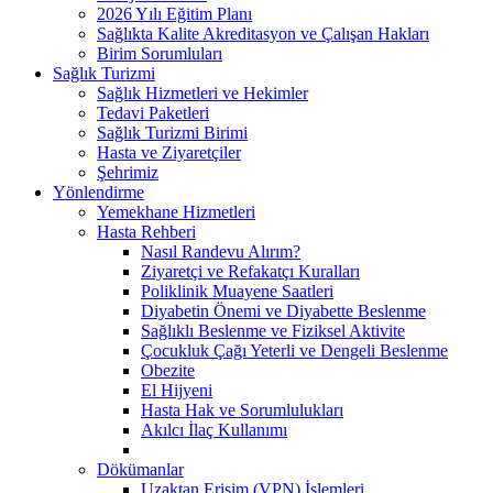
2026 Yılı Eğitim Planı
Sağlıkta Kalite Akreditasyon ve Çalışan Hakları
Birim Sorumluları
Sağlık Turizmi
Sağlık Hizmetleri ve Hekimler
Tedavi Paketleri
Sağlık Turizmi Birimi
Hasta ve Ziyaretçiler
Şehrimiz
Yönlendirme
Yemekhane Hizmetleri
Hasta Rehberi
Nasıl Randevu Alırım?
Ziyaretçi ve Refakatçı Kuralları
Poliklinik Muayene Saatleri
Diyabetin Önemi ve Diyabette Beslenme
Sağlıklı Beslenme ve Fiziksel Aktivite
Çocukluk Çağı Yeterli ve Dengeli Beslenme
Obezite
El Hijyeni
Hasta Hak ve Sorumlulukları
Akılcı İlaç Kullanımı
Dökümanlar
Uzaktan Erişim (VPN) İşlemleri