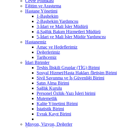
Çevre Politikası
Eğitim ve Araştırma
Hastane Yönetimi
1-Başhekim
2-Başhekim Yardımcısı
3-İdari ve Mali İşler Müdürü
4-Sağlık Bakım Hizmetleri Müdürü
5-İdari ve Mali İşler Müdür Yardımcısı
Hastanemiz
Amaç ve Hedeflerimiz
Değerlerimiz
Tarihçemiz
İdari Birimler
Teşhis İlişkili Gruplar (TİG) Birimi
Sosyal Hizmet/Hasta Hakları /İletişim Birimi
Sivil Savunma ve İş Güvenliği Birimi
Satın Alma Birimi
Sağlık Kurulu
Personel Özlük-Yazı İşleri birimi
Mutemetlik
Kalite Yönetimi Birimi
İstatistik Birimi
Evrak Kayıt Birimi
Misyon, Vizyon, Değerler