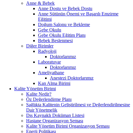
Anne & Bebek
Anne Dostu ve Bebek Dostu
Anne Sütünün Önemi ve Başarılı Emzirme
Eğitimi
Doğum Salonu ve Bekleme
Gebe Okulu
Gebe Okulu Eğitim Planı
Bebek Beslenmesi
Diğer Birimler
Radyoloji
Doktorlarımız
Laboratuvar
Doktorlarımız
Ameliyathane
Anestezi Doktorlarımız
Kan Alma Birimi
Kalite Yönetim Birimi
Kalite Nedir?
Öz Değerlendirme Planı
Sağlıkta Kalitenin Geliştirilmesi ve Değerlendirilmesine
Dair Yönetmelik
Dış Kaynaklı Doküman Listesi
Hastane Organizasyon Şeması
Kalite Yönetim Birimi Organizasyon Şeması
Enerji Politikası