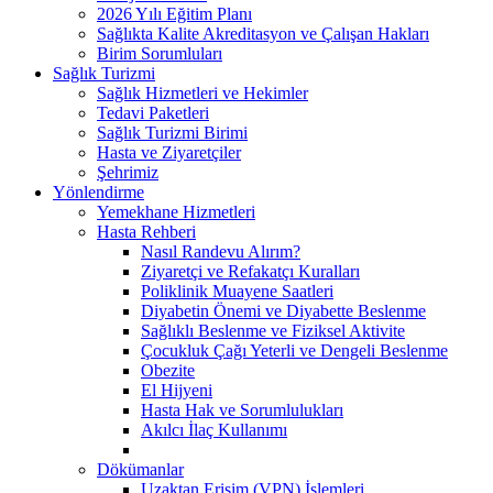
2026 Yılı Eğitim Planı
Sağlıkta Kalite Akreditasyon ve Çalışan Hakları
Birim Sorumluları
Sağlık Turizmi
Sağlık Hizmetleri ve Hekimler
Tedavi Paketleri
Sağlık Turizmi Birimi
Hasta ve Ziyaretçiler
Şehrimiz
Yönlendirme
Yemekhane Hizmetleri
Hasta Rehberi
Nasıl Randevu Alırım?
Ziyaretçi ve Refakatçı Kuralları
Poliklinik Muayene Saatleri
Diyabetin Önemi ve Diyabette Beslenme
Sağlıklı Beslenme ve Fiziksel Aktivite
Çocukluk Çağı Yeterli ve Dengeli Beslenme
Obezite
El Hijyeni
Hasta Hak ve Sorumlulukları
Akılcı İlaç Kullanımı
Dökümanlar
Uzaktan Erişim (VPN) İşlemleri