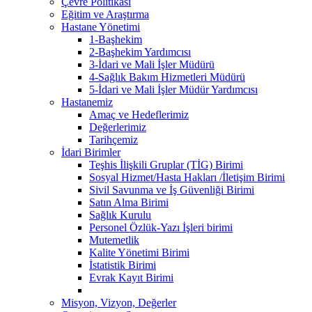
Çevre Politikası
Eğitim ve Araştırma
Hastane Yönetimi
1-Başhekim
2-Başhekim Yardımcısı
3-İdari ve Mali İşler Müdürü
4-Sağlık Bakım Hizmetleri Müdürü
5-İdari ve Mali İşler Müdür Yardımcısı
Hastanemiz
Amaç ve Hedeflerimiz
Değerlerimiz
Tarihçemiz
İdari Birimler
Teşhis İlişkili Gruplar (TİG) Birimi
Sosyal Hizmet/Hasta Hakları /İletişim Birimi
Sivil Savunma ve İş Güvenliği Birimi
Satın Alma Birimi
Sağlık Kurulu
Personel Özlük-Yazı İşleri birimi
Mutemetlik
Kalite Yönetimi Birimi
İstatistik Birimi
Evrak Kayıt Birimi
Misyon, Vizyon, Değerler