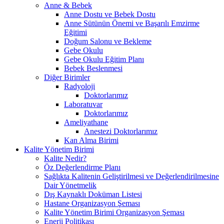
Anne & Bebek
Anne Dostu ve Bebek Dostu
Anne Sütünün Önemi ve Başarılı Emzirme
Eğitimi
Doğum Salonu ve Bekleme
Gebe Okulu
Gebe Okulu Eğitim Planı
Bebek Beslenmesi
Diğer Birimler
Radyoloji
Doktorlarımız
Laboratuvar
Doktorlarımız
Ameliyathane
Anestezi Doktorlarımız
Kan Alma Birimi
Kalite Yönetim Birimi
Kalite Nedir?
Öz Değerlendirme Planı
Sağlıkta Kalitenin Geliştirilmesi ve Değerlendirilmesine
Dair Yönetmelik
Dış Kaynaklı Doküman Listesi
Hastane Organizasyon Şeması
Kalite Yönetim Birimi Organizasyon Şeması
Enerji Politikası