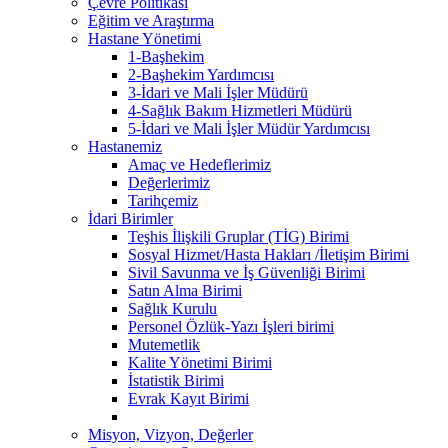
Çevre Politikası
Eğitim ve Araştırma
Hastane Yönetimi
1-Başhekim
2-Başhekim Yardımcısı
3-İdari ve Mali İşler Müdürü
4-Sağlık Bakım Hizmetleri Müdürü
5-İdari ve Mali İşler Müdür Yardımcısı
Hastanemiz
Amaç ve Hedeflerimiz
Değerlerimiz
Tarihçemiz
İdari Birimler
Teşhis İlişkili Gruplar (TİG) Birimi
Sosyal Hizmet/Hasta Hakları /İletişim Birimi
Sivil Savunma ve İş Güvenliği Birimi
Satın Alma Birimi
Sağlık Kurulu
Personel Özlük-Yazı İşleri birimi
Mutemetlik
Kalite Yönetimi Birimi
İstatistik Birimi
Evrak Kayıt Birimi
Misyon, Vizyon, Değerler