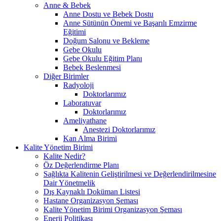
Anne & Bebek
Anne Dostu ve Bebek Dostu
Anne Sütünün Önemi ve Başarılı Emzirme
Eğitimi
Doğum Salonu ve Bekleme
Gebe Okulu
Gebe Okulu Eğitim Planı
Bebek Beslenmesi
Diğer Birimler
Radyoloji
Doktorlarımız
Laboratuvar
Doktorlarımız
Ameliyathane
Anestezi Doktorlarımız
Kan Alma Birimi
Kalite Yönetim Birimi
Kalite Nedir?
Öz Değerlendirme Planı
Sağlıkta Kalitenin Geliştirilmesi ve Değerlendirilmesine
Dair Yönetmelik
Dış Kaynaklı Doküman Listesi
Hastane Organizasyon Şeması
Kalite Yönetim Birimi Organizasyon Şeması
Enerji Politikası