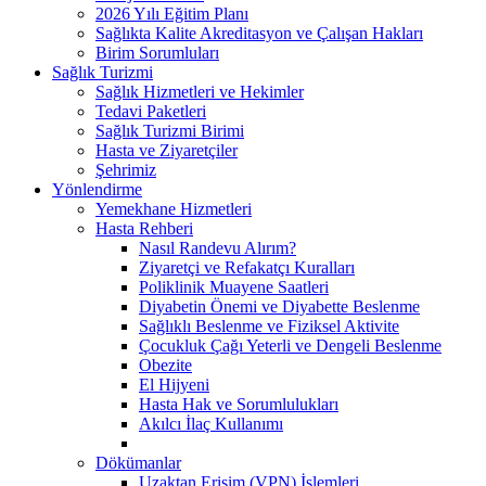
2026 Yılı Eğitim Planı
Sağlıkta Kalite Akreditasyon ve Çalışan Hakları
Birim Sorumluları
Sağlık Turizmi
Sağlık Hizmetleri ve Hekimler
Tedavi Paketleri
Sağlık Turizmi Birimi
Hasta ve Ziyaretçiler
Şehrimiz
Yönlendirme
Yemekhane Hizmetleri
Hasta Rehberi
Nasıl Randevu Alırım?
Ziyaretçi ve Refakatçı Kuralları
Poliklinik Muayene Saatleri
Diyabetin Önemi ve Diyabette Beslenme
Sağlıklı Beslenme ve Fiziksel Aktivite
Çocukluk Çağı Yeterli ve Dengeli Beslenme
Obezite
El Hijyeni
Hasta Hak ve Sorumlulukları
Akılcı İlaç Kullanımı
Dökümanlar
Uzaktan Erişim (VPN) İşlemleri