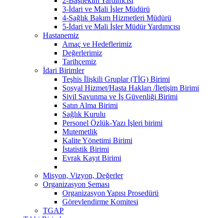
2-Başhekim Yardımcısı
3-İdari ve Mali İşler Müdürü
4-Sağlık Bakım Hizmetleri Müdürü
5-İdari ve Mali İşler Müdür Yardımcısı
Hastanemiz
Amaç ve Hedeflerimiz
Değerlerimiz
Tarihçemiz
İdari Birimler
Teşhis İlişkili Gruplar (TİG) Birimi
Sosyal Hizmet/Hasta Hakları /İletişim Birimi
Sivil Savunma ve İş Güvenliği Birimi
Satın Alma Birimi
Sağlık Kurulu
Personel Özlük-Yazı İşleri birimi
Mutemetlik
Kalite Yönetimi Birimi
İstatistik Birimi
Evrak Kayıt Birimi
Misyon, Vizyon, Değerler
Organizasyon Şeması
Organizasyon Yapısı Prosedürü
Görevlendirme Komitesi
TGAP