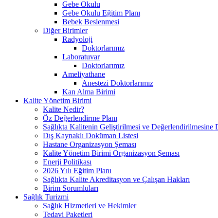
Gebe Okulu
Gebe Okulu Eğitim Planı
Bebek Beslenmesi
Diğer Birimler
Radyoloji
Doktorlarımız
Laboratuvar
Doktorlarımız
Ameliyathane
Anestezi Doktorlarımız
Kan Alma Birimi
Kalite Yönetim Birimi
Kalite Nedir?
Öz Değerlendirme Planı
Sağlıkta Kalitenin Geliştirilmesi ve Değerlendirilmesine
Dış Kaynaklı Doküman Listesi
Hastane Organizasyon Şeması
Kalite Yönetim Birimi Organizasyon Şeması
Enerji Politikası
2026 Yılı Eğitim Planı
Sağlıkta Kalite Akreditasyon ve Çalışan Hakları
Birim Sorumluları
Sağlık Turizmi
Sağlık Hizmetleri ve Hekimler
Tedavi Paketleri