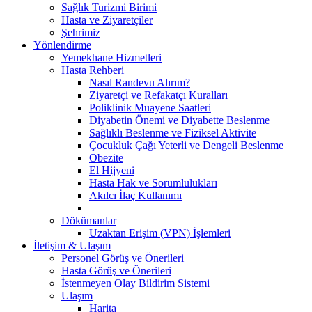
Sağlık Turizmi Birimi
Hasta ve Ziyaretçiler
Şehrimiz
Yönlendirme
Yemekhane Hizmetleri
Hasta Rehberi
Nasıl Randevu Alırım?
Ziyaretçi ve Refakatçı Kuralları
Poliklinik Muayene Saatleri
Diyabetin Önemi ve Diyabette Beslenme
Sağlıklı Beslenme ve Fiziksel Aktivite
Çocukluk Çağı Yeterli ve Dengeli Beslenme
Obezite
El Hijyeni
Hasta Hak ve Sorumlulukları
Akılcı İlaç Kullanımı
Dökümanlar
Uzaktan Erişim (VPN) İşlemleri
İletişim & Ulaşım
Personel Görüş ve Önerileri
Hasta Görüş ve Önerileri
İstenmeyen Olay Bildirim Sistemi
Ulaşım
Harita