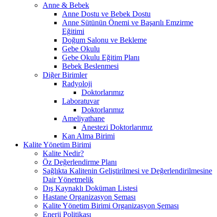
Anne & Bebek
Anne Dostu ve Bebek Dostu
Anne Sütünün Önemi ve Başarılı Emzirme
Eğitimi
Doğum Salonu ve Bekleme
Gebe Okulu
Gebe Okulu Eğitim Planı
Bebek Beslenmesi
Diğer Birimler
Radyoloji
Doktorlarımız
Laboratuvar
Doktorlarımız
Ameliyathane
Anestezi Doktorlarımız
Kan Alma Birimi
Kalite Yönetim Birimi
Kalite Nedir?
Öz Değerlendirme Planı
Sağlıkta Kalitenin Geliştirilmesi ve Değerlendirilmesine
Dair Yönetmelik
Dış Kaynaklı Doküman Listesi
Hastane Organizasyon Şeması
Kalite Yönetim Birimi Organizasyon Şeması
Enerji Politikası