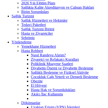
2026 Yılı Eğitim Planı
Sağlıkta Kalite Akreditasyon ve Çalışan Hakları
Birim Sorumluları
Sağlık Turizmi
Sağlık Hizmetleri ve Hekimler
Tedavi Paketleri
Sağlık Turizmi Birimi
Hasta ve Ziyaretçiler
Şehrimiz
Yönlendirme
Yemekhane Hizmetleri
Hasta Rehberi
Nasıl Randevu Alırım?
Ziyaretçi ve Refakatçı Kuralları
Poliklinik Muayene Saatleri
Diyabetin Önemi ve Diyabette Beslenme
Sağlıklı Beslenme ve Fiziksel Aktivite
Çocukluk Çağı Yeterli ve Dengeli Beslenme
Obezite
El Hijyeni
Hasta Hak ve Sorumlulukları
Akılcı İlaç Kullanımı
Dökümanlar
Uzaktan Erişim (VPN) İşlemleri