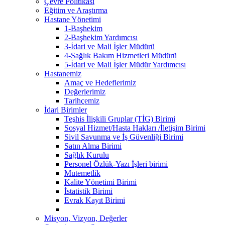
Çevre Politikası
Eğitim ve Araştırma
Hastane Yönetimi
1-Başhekim
2-Başhekim Yardımcısı
3-İdari ve Mali İşler Müdürü
4-Sağlık Bakım Hizmetleri Müdürü
5-İdari ve Mali İşler Müdür Yardımcısı
Hastanemiz
Amaç ve Hedeflerimiz
Değerlerimiz
Tarihçemiz
İdari Birimler
Teşhis İlişkili Gruplar (TİG) Birimi
Sosyal Hizmet/Hasta Hakları /İletişim Birimi
Sivil Savunma ve İş Güvenliği Birimi
Satın Alma Birimi
Sağlık Kurulu
Personel Özlük-Yazı İşleri birimi
Mutemetlik
Kalite Yönetimi Birimi
İstatistik Birimi
Evrak Kayıt Birimi
Misyon, Vizyon, Değerler