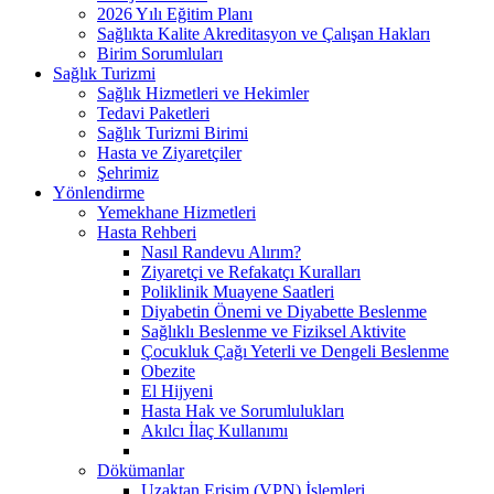
2026 Yılı Eğitim Planı
Sağlıkta Kalite Akreditasyon ve Çalışan Hakları
Birim Sorumluları
Sağlık Turizmi
Sağlık Hizmetleri ve Hekimler
Tedavi Paketleri
Sağlık Turizmi Birimi
Hasta ve Ziyaretçiler
Şehrimiz
Yönlendirme
Yemekhane Hizmetleri
Hasta Rehberi
Nasıl Randevu Alırım?
Ziyaretçi ve Refakatçı Kuralları
Poliklinik Muayene Saatleri
Diyabetin Önemi ve Diyabette Beslenme
Sağlıklı Beslenme ve Fiziksel Aktivite
Çocukluk Çağı Yeterli ve Dengeli Beslenme
Obezite
El Hijyeni
Hasta Hak ve Sorumlulukları
Akılcı İlaç Kullanımı
Dökümanlar
Uzaktan Erişim (VPN) İşlemleri