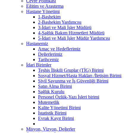
Çevre Politikası
Eğitim ve Araştırma
Hastane Yönetimi
1-Başhekim
2-Başhekim Yardımcısı
3-İdari ve Mali İşler Müdürü
4-Sağlık Bakım Hizmetleri Müdürü
5-İdari ve Mali İşler Müdür Yardımcısı
Hastanemiz
Amaç ve Hedeflerimiz
Değerlerimiz
Tarihçemiz
İdari Birimler
Teşhis İlişkili Gruplar (TİG) Birimi
Sosyal Hizmet/Hasta Hakları /İletişim Birimi
Sivil Savunma ve İş Güvenliği Birimi
Satın Alma Birimi
Sağlık Kurulu
Personel Özlük-Yazı İşleri birimi
Mutemetlik
Kalite Yönetimi Birimi
İstatistik Birimi
Evrak Kayıt Birimi
Misyon, Vizyon, Değerler