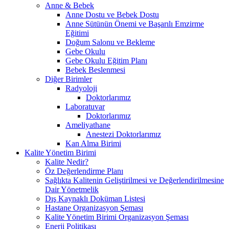
Anne & Bebek
Anne Dostu ve Bebek Dostu
Anne Sütünün Önemi ve Başarılı Emzirme
Eğitimi
Doğum Salonu ve Bekleme
Gebe Okulu
Gebe Okulu Eğitim Planı
Bebek Beslenmesi
Diğer Birimler
Radyoloji
Doktorlarımız
Laboratuvar
Doktorlarımız
Ameliyathane
Anestezi Doktorlarımız
Kan Alma Birimi
Kalite Yönetim Birimi
Kalite Nedir?
Öz Değerlendirme Planı
Sağlıkta Kalitenin Geliştirilmesi ve Değerlendirilmesine
Dair Yönetmelik
Dış Kaynaklı Doküman Listesi
Hastane Organizasyon Şeması
Kalite Yönetim Birimi Organizasyon Şeması
Enerji Politikası