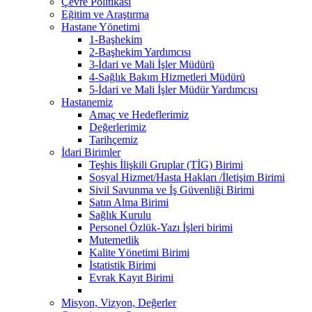
Çevre Politikası
Eğitim ve Araştırma
Hastane Yönetimi
1-Başhekim
2-Başhekim Yardımcısı
3-İdari ve Mali İşler Müdürü
4-Sağlık Bakım Hizmetleri Müdürü
5-İdari ve Mali İşler Müdür Yardımcısı
Hastanemiz
Amaç ve Hedeflerimiz
Değerlerimiz
Tarihçemiz
İdari Birimler
Teşhis İlişkili Gruplar (TİG) Birimi
Sosyal Hizmet/Hasta Hakları /İletişim Birimi
Sivil Savunma ve İş Güvenliği Birimi
Satın Alma Birimi
Sağlık Kurulu
Personel Özlük-Yazı İşleri birimi
Mutemetlik
Kalite Yönetimi Birimi
İstatistik Birimi
Evrak Kayıt Birimi
Misyon, Vizyon, Değerler