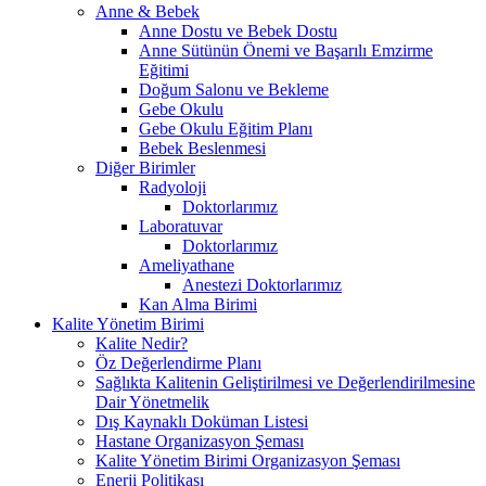
Anne & Bebek
Anne Dostu ve Bebek Dostu
Anne Sütünün Önemi ve Başarılı Emzirme
Eğitimi
Doğum Salonu ve Bekleme
Gebe Okulu
Gebe Okulu Eğitim Planı
Bebek Beslenmesi
Diğer Birimler
Radyoloji
Doktorlarımız
Laboratuvar
Doktorlarımız
Ameliyathane
Anestezi Doktorlarımız
Kan Alma Birimi
Kalite Yönetim Birimi
Kalite Nedir?
Öz Değerlendirme Planı
Sağlıkta Kalitenin Geliştirilmesi ve Değerlendirilmesine
Dair Yönetmelik
Dış Kaynaklı Doküman Listesi
Hastane Organizasyon Şeması
Kalite Yönetim Birimi Organizasyon Şeması
Enerji Politikası