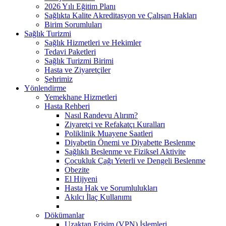
2026 Yılı Eğitim Planı
Sağlıkta Kalite Akreditasyon ve Çalışan Hakları
Birim Sorumluları
Sağlık Turizmi
Sağlık Hizmetleri ve Hekimler
Tedavi Paketleri
Sağlık Turizmi Birimi
Hasta ve Ziyaretçiler
Şehrimiz
Yönlendirme
Yemekhane Hizmetleri
Hasta Rehberi
Nasıl Randevu Alırım?
Ziyaretçi ve Refakatçı Kuralları
Poliklinik Muayene Saatleri
Diyabetin Önemi ve Diyabette Beslenme
Sağlıklı Beslenme ve Fiziksel Aktivite
Çocukluk Çağı Yeterli ve Dengeli Beslenme
Obezite
El Hijyeni
Hasta Hak ve Sorumlulukları
Akılcı İlaç Kullanımı
Dökümanlar
Uzaktan Erişim (VPN) İşlemleri