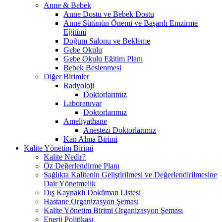
Anne & Bebek
Anne Dostu ve Bebek Dostu
Anne Sütünün Önemi ve Başarılı Emzirme
Eğitimi
Doğum Salonu ve Bekleme
Gebe Okulu
Gebe Okulu Eğitim Planı
Bebek Beslenmesi
Diğer Birimler
Radyoloji
Doktorlarımız
Laboratuvar
Doktorlarımız
Ameliyathane
Anestezi Doktorlarımız
Kan Alma Birimi
Kalite Yönetim Birimi
Kalite Nedir?
Öz Değerlendirme Planı
Sağlıkta Kalitenin Geliştirilmesi ve Değerlendirilmesine
Dair Yönetmelik
Dış Kaynaklı Doküman Listesi
Hastane Organizasyon Şeması
Kalite Yönetim Birimi Organizasyon Şeması
Enerji Politikası