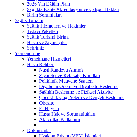
2026 Yılı Eğitim Planı
Sağlıkta Kalite Akreditasyon ve Çalışan Hakları
Birim Sorumluları
Sağlık Turizmi
Sağlık Hizmetleri ve Hekimler
Tedavi Paketleri
Sağlık Turizmi Birimi
Hasta ve Ziyaretçiler
Şehrimiz
Yönlendirme
Yemekhane Hizmetleri
Hasta Rehberi
Nasıl Randevu Alırım?
Ziyaretçi ve Refakatçı Kuralları
Poliklinik Muayene Saatleri
Diyabetin Önemi ve Diyabette Beslenme
Sağlıklı Beslenme ve Fiziksel Aktivite
Çocukluk Çağı Yeterli ve Dengeli Beslenme
Obezite
El Hijyeni
Hasta Hak ve Sorumlulukları
Akılcı İlaç Kullanımı
Dökümanlar
Uzaktan Erişim (VPN) İşlemleri