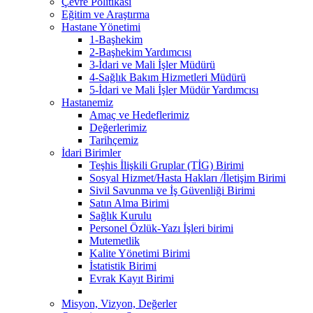
Çevre Politikası
Eğitim ve Araştırma
Hastane Yönetimi
1-Başhekim
2-Başhekim Yardımcısı
3-İdari ve Mali İşler Müdürü
4-Sağlık Bakım Hizmetleri Müdürü
5-İdari ve Mali İşler Müdür Yardımcısı
Hastanemiz
Amaç ve Hedeflerimiz
Değerlerimiz
Tarihçemiz
İdari Birimler
Teşhis İlişkili Gruplar (TİG) Birimi
Sosyal Hizmet/Hasta Hakları /İletişim Birimi
Sivil Savunma ve İş Güvenliği Birimi
Satın Alma Birimi
Sağlık Kurulu
Personel Özlük-Yazı İşleri birimi
Mutemetlik
Kalite Yönetimi Birimi
İstatistik Birimi
Evrak Kayıt Birimi
Misyon, Vizyon, Değerler