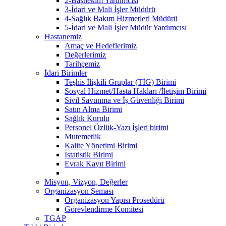
2-Başhekim Yardımcısı
3-İdari ve Mali İşler Müdürü
4-Sağlık Bakım Hizmetleri Müdürü
5-İdari ve Mali İşler Müdür Yardımcısı
Hastanemiz
Amaç ve Hedeflerimiz
Değerlerimiz
Tarihçemiz
İdari Birimler
Teşhis İlişkili Gruplar (TİG) Birimi
Sosyal Hizmet/Hasta Hakları /İletişim Birimi
Sivil Savunma ve İş Güvenliği Birimi
Satın Alma Birimi
Sağlık Kurulu
Personel Özlük-Yazı İşleri birimi
Mutemetlik
Kalite Yönetimi Birimi
İstatistik Birimi
Evrak Kayıt Birimi
Misyon, Vizyon, Değerler
Organizasyon Şeması
Organizasyon Yapısı Prosedürü
Görevlendirme Komitesi
TGAP