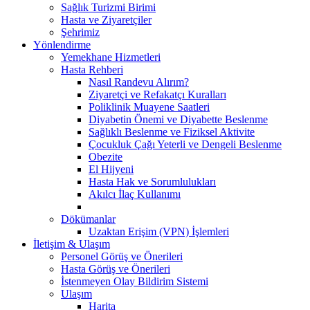
Sağlık Turizmi Birimi
Hasta ve Ziyaretçiler
Şehrimiz
Yönlendirme
Yemekhane Hizmetleri
Hasta Rehberi
Nasıl Randevu Alırım?
Ziyaretçi ve Refakatçı Kuralları
Poliklinik Muayene Saatleri
Diyabetin Önemi ve Diyabette Beslenme
Sağlıklı Beslenme ve Fiziksel Aktivite
Çocukluk Çağı Yeterli ve Dengeli Beslenme
Obezite
El Hijyeni
Hasta Hak ve Sorumlulukları
Akılcı İlaç Kullanımı
Dökümanlar
Uzaktan Erişim (VPN) İşlemleri
İletişim & Ulaşım
Personel Görüş ve Önerileri
Hasta Görüş ve Önerileri
İstenmeyen Olay Bildirim Sistemi
Ulaşım
Harita