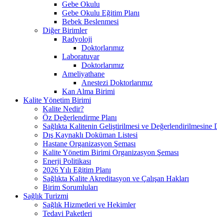
Gebe Okulu
Gebe Okulu Eğitim Planı
Bebek Beslenmesi
Diğer Birimler
Radyoloji
Doktorlarımız
Laboratuvar
Doktorlarımız
Ameliyathane
Anestezi Doktorlarımız
Kan Alma Birimi
Kalite Yönetim Birimi
Kalite Nedir?
Öz Değerlendirme Planı
Sağlıkta Kalitenin Geliştirilmesi ve Değerlendirilmesine
Dış Kaynaklı Doküman Listesi
Hastane Organizasyon Şeması
Kalite Yönetim Birimi Organizasyon Şeması
Enerji Politikası
2026 Yılı Eğitim Planı
Sağlıkta Kalite Akreditasyon ve Çalışan Hakları
Birim Sorumluları
Sağlık Turizmi
Sağlık Hizmetleri ve Hekimler
Tedavi Paketleri