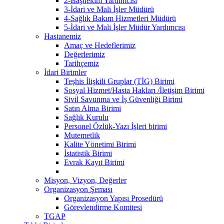
2-Başhekim Yardımcısı
3-İdari ve Mali İşler Müdürü
4-Sağlık Bakım Hizmetleri Müdürü
5-İdari ve Mali İşler Müdür Yardımcısı
Hastanemiz
Amaç ve Hedeflerimiz
Değerlerimiz
Tarihçemiz
İdari Birimler
Teşhis İlişkili Gruplar (TİG) Birimi
Sosyal Hizmet/Hasta Hakları /İletişim Birimi
Sivil Savunma ve İş Güvenliği Birimi
Satın Alma Birimi
Sağlık Kurulu
Personel Özlük-Yazı İşleri birimi
Mutemetlik
Kalite Yönetimi Birimi
İstatistik Birimi
Evrak Kayıt Birimi
Misyon, Vizyon, Değerler
Organizasyon Şeması
Organizasyon Yapısı Prosedürü
Görevlendirme Komitesi
TGAP