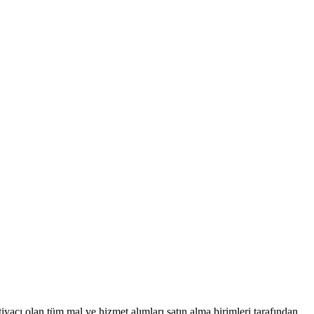
iyacı olan tüm mal ve hizmet alımları satın alma birimleri tarafından