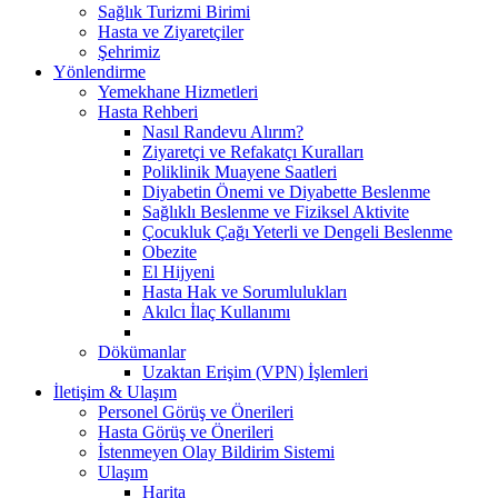
Sağlık Turizmi Birimi
Hasta ve Ziyaretçiler
Şehrimiz
Yönlendirme
Yemekhane Hizmetleri
Hasta Rehberi
Nasıl Randevu Alırım?
Ziyaretçi ve Refakatçı Kuralları
Poliklinik Muayene Saatleri
Diyabetin Önemi ve Diyabette Beslenme
Sağlıklı Beslenme ve Fiziksel Aktivite
Çocukluk Çağı Yeterli ve Dengeli Beslenme
Obezite
El Hijyeni
Hasta Hak ve Sorumlulukları
Akılcı İlaç Kullanımı
Dökümanlar
Uzaktan Erişim (VPN) İşlemleri
İletişim & Ulaşım
Personel Görüş ve Önerileri
Hasta Görüş ve Önerileri
İstenmeyen Olay Bildirim Sistemi
Ulaşım
Harita