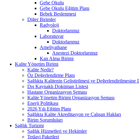
Gebe Okulu
Gebe Okulu Eğitim Planı
Bebek Beslenmesi
Diğer Birimler
Radyoloji
Doktorlarımız
Laboratuvar
Doktorlarımız
Ameliyathane
Anestezi Doktorlarımız
Kan Alma Birimi
Kalite Yönetim Birimi
Kalite Nedir?
Öz Değerlendirme Planı
Sağlıkta Kalitenin Geliştirilmesi ve Değerlendirilmesine
Dış Kaynaklı Doküman Listesi
Hastane Organizasyon Şeması
Kalite Yönetim Birimi Organizasyon Şeması
Enerji Politikası
2026 Yılı Eğitim Planı
Sağlıkta Kalite Akreditasyon ve Çalışan Hakları
Birim Sorumluları
Sağlık Turizmi
Sağlık Hizmetleri ve Hekimler
Tedavi Paketleri