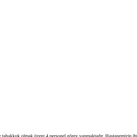
ider tahakkuk olmak üzere 4 personel görev yapmaktadır. Hastanemizin iht