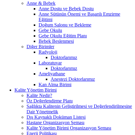
Anne & Bebek
Anne Dostu ve Bebek Dostu
Anne Sütünün Önemi ve Başarılı Emzirme
Eğitimi
Doğum Salonu ve Bekleme
Gebe Okulu
Gebe Okulu Eğitim Planı
Bebek Beslenmesi
Diğer Birimler
Radyoloji
Doktorlarımız
Laboratuvar
Doktorlarımız
Ameliyathane
Anestezi Doktorlarımız
Kan Alma Birimi
Kalite Yönetim Birimi
Kalite Nedir?
Öz Değerlendirme Planı
Sağlıkta Kalitenin Geliştirilmesi ve Değerlendirilmesine
Dair Yönetmelik
Dış Kaynaklı Doküman Listesi
Hastane Organizasyon Şeması
Kalite Yönetim Birimi Organizasyon Şeması
Enerji Politikası