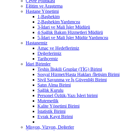
Çevre Politikası
Eğitim ve Araştırma
Hastane Yönetimi
1-Başhekim
2-Başhekim Yardımcısı
3-İdari ve Mali İşler Müdürü
4-Sağlık Bakım Hizmetleri Müdürü
5-İdari ve Mali İşler Müdür Yardımcısı
Hastanemiz
Amaç ve Hedeflerimiz
Değerlerimiz
Tarihçemiz
İdari Birimler
Teşhis İlişkili Gruplar (TİG) Birimi
Sosyal Hizmet/Hasta Hakları /İletişim Birimi
Sivil Savunma ve İş Güvenliği Birimi
Satın Alma Birimi
Sağlık Kurulu
Personel Özlük-Yazı İşleri birimi
Mutemetlik
Kalite Yönetimi Birimi
İstatistik Birimi
Evrak Kayıt Birimi
Misyon, Vizyon, Değerler