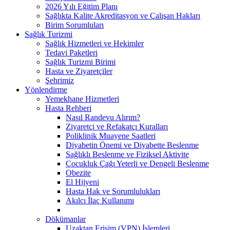
2026 Yılı Eğitim Planı
Sağlıkta Kalite Akreditasyon ve Çalışan Hakları
Birim Sorumluları
Sağlık Turizmi
Sağlık Hizmetleri ve Hekimler
Tedavi Paketleri
Sağlık Turizmi Birimi
Hasta ve Ziyaretçiler
Şehrimiz
Yönlendirme
Yemekhane Hizmetleri
Hasta Rehberi
Nasıl Randevu Alırım?
Ziyaretçi ve Refakatçı Kuralları
Poliklinik Muayene Saatleri
Diyabetin Önemi ve Diyabette Beslenme
Sağlıklı Beslenme ve Fiziksel Aktivite
Çocukluk Çağı Yeterli ve Dengeli Beslenme
Obezite
El Hijyeni
Hasta Hak ve Sorumlulukları
Akılcı İlaç Kullanımı
Dökümanlar
Uzaktan Erişim (VPN) İşlemleri